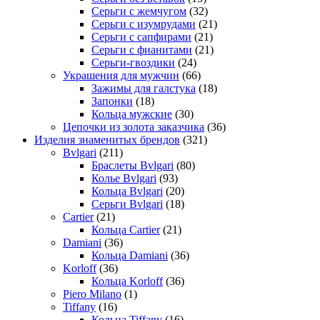
Серьги с жемчугом
(32)
Серьги с изумрудами
(21)
Серьги с сапфирами
(21)
Серьги с фианитами
(21)
Серьги-гвоздики
(24)
Украшения для мужчин
(66)
Зажимы для галстука
(18)
Запонки
(18)
Кольца мужские
(30)
Цепочки из золота заказчика
(36)
Изделия знаменитых брендов
(321)
Bvlgari
(211)
Браслеты Bvlgari
(80)
Колье Bvlgari
(93)
Кольца Bvlgari
(20)
Серьги Bvlgari
(18)
Cartier
(21)
Кольца Cartier
(21)
Damiani
(36)
Кольца Damiani
(36)
Korloff
(36)
Кольца Korloff
(36)
Piero Milano
(1)
Tiffany
(16)
Кольца Tiffany
(16)