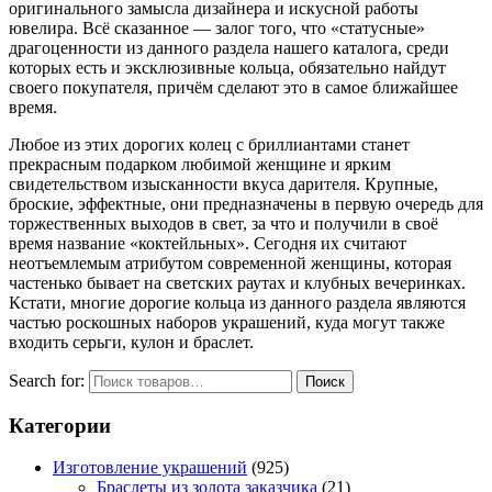
оригинального замысла дизайнера и искусной работы
ювелира. Всё сказанное — залог того, что «статусные»
драгоценности из данного раздела нашего каталога, среди
которых есть и эксклюзивные кольца, обязательно найдут
своего покупателя, причём сделают это в самое ближайшее
время.
Любое из этих дорогих колец с бриллиантами станет
прекрасным подарком любимой женщине и ярким
свидетельством изысканности вкуса дарителя. Крупные,
броские, эффектные, они предназначены в первую очередь для
торжественных выходов в свет, за что и получили в своё
время название «коктейльных». Сегодня их считают
неотъемлемым атрибутом современной женщины, которая
частенько бывает на светских раутах и клубных вечеринках.
Кстати, многие дорогие кольца из данного раздела являются
частью роскошных наборов украшений, куда могут также
входить серьги, кулон и браслет.
Search for:
Поиск
Категории
Изготовление украшений
(925)
Браслеты из золота заказчика
(21)