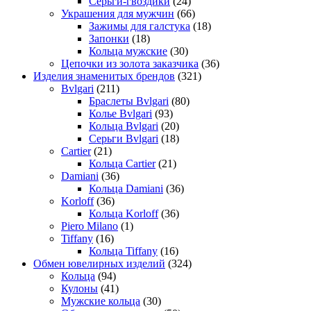
Серьги-гвоздики
(24)
Украшения для мужчин
(66)
Зажимы для галстука
(18)
Запонки
(18)
Кольца мужские
(30)
Цепочки из золота заказчика
(36)
Изделия знаменитых брендов
(321)
Bvlgari
(211)
Браслеты Bvlgari
(80)
Колье Bvlgari
(93)
Кольца Bvlgari
(20)
Серьги Bvlgari
(18)
Cartier
(21)
Кольца Cartier
(21)
Damiani
(36)
Кольца Damiani
(36)
Korloff
(36)
Кольца Korloff
(36)
Piero Milano
(1)
Tiffany
(16)
Кольца Tiffany
(16)
Обмен ювелирных изделий
(324)
Кольца
(94)
Кулоны
(41)
Мужские кольца
(30)