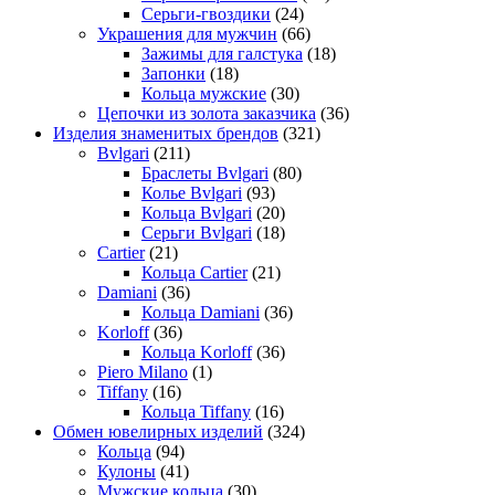
Серьги-гвоздики
(24)
Украшения для мужчин
(66)
Зажимы для галстука
(18)
Запонки
(18)
Кольца мужские
(30)
Цепочки из золота заказчика
(36)
Изделия знаменитых брендов
(321)
Bvlgari
(211)
Браслеты Bvlgari
(80)
Колье Bvlgari
(93)
Кольца Bvlgari
(20)
Серьги Bvlgari
(18)
Cartier
(21)
Кольца Cartier
(21)
Damiani
(36)
Кольца Damiani
(36)
Korloff
(36)
Кольца Korloff
(36)
Piero Milano
(1)
Tiffany
(16)
Кольца Tiffany
(16)
Обмен ювелирных изделий
(324)
Кольца
(94)
Кулоны
(41)
Мужские кольца
(30)