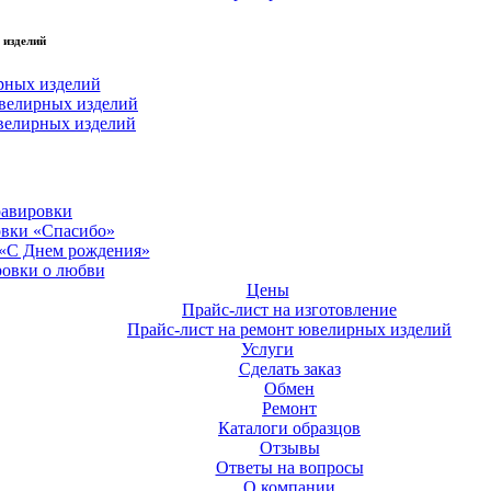
 изделий
рных изделий
велирных изделий
велирных изделий
равировки
овки «Спасибо»
 «С Днем рождения»
ровки о любви
Цены
Прайс-лист на изготовление
Прайс-лист на ремонт ювелирных изделий
Услуги
Сделать заказ
Обмен
Ремонт
Каталоги образцов
Отзывы
Ответы на вопросы
О компании