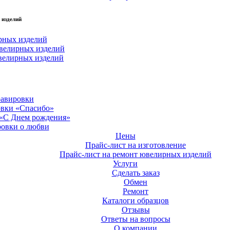
 изделий
рных изделий
велирных изделий
велирных изделий
равировки
овки «Спасибо»
 «С Днем рождения»
ровки о любви
Цены
Прайс-лист на изготовление
Прайс-лист на ремонт ювелирных изделий
Услуги
Сделать заказ
Обмен
Ремонт
Каталоги образцов
Отзывы
Ответы на вопросы
О компании