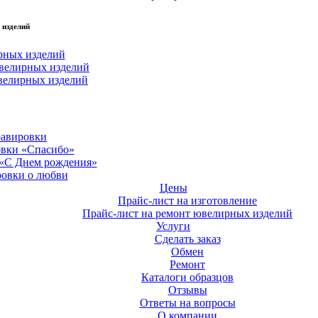
 изделий
рных изделий
велирных изделий
велирных изделий
равировки
овки «Спасибо»
 «С Днем рождения»
ровки о любви
Цены
Прайс-лист на изготовление
Прайс-лист на ремонт ювелирных изделий
Услуги
Сделать заказ
Обмен
Ремонт
Каталоги образцов
Отзывы
Ответы на вопросы
О компании