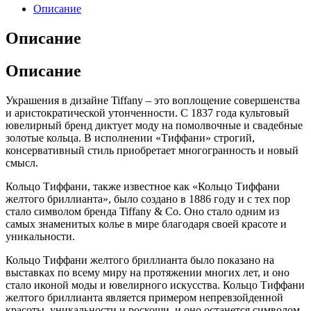
Описание
Описание
Описание
Украшения в дизайне Tiffany – это воплощение совершенства
и аристократической утонченности. С 1837 года культовый
ювелирный бренд диктует моду на помолвочные и свадебные
золотые кольца. В исполнении «Тиффани» строгий,
консервативный стиль приобретает многогранность и новый
смысл.
Кольцо Тиффани, также известное как «Кольцо Тиффани
желтого бриллианта», было создано в 1886 году и с тех пор
стало символом бренда Tiffany & Co. Оно стало одним из
самых знаменитых колье в мире благодаря своей красоте и
уникальности.
Кольцо Тиффани желтого бриллианта было показано на
выставках по всему миру на протяжении многих лет, и оно
стало иконой моды и ювелирного искусства. Кольцо Тиффани
желтого бриллианта является примером непревзойденной
красоты, уникальности и роскоши, и оно останется символом