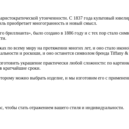
и аристократической утонченности. С 1837 года культовый ювел
иль приобретает многогранность и новый смысл.
 бриллианта», было создано в 1886 году и с тех пор стало симв
ти.
ах по всему миру на протяжении многих лет, и оно стало икон
льности и роскоши, и оно останется символом бренда Tiffany &
готовить украшение практически любой сложности: по картинке
в кратчайшие сроки.
которому можно выбрать изделие, и мы изготовим его с примен
, чтобы стать отражением вашего стиля и индивидуальности.