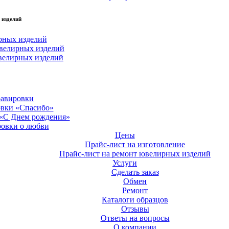
 изделий
рных изделий
велирных изделий
велирных изделий
равировки
овки «Спасибо»
 «С Днем рождения»
ровки о любви
Цены
Прайс-лист на изготовление
Прайс-лист на ремонт ювелирных изделий
Услуги
Сделать заказ
Обмен
Ремонт
Каталоги образцов
Отзывы
Ответы на вопросы
О компании