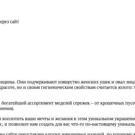
ерез сайт
щины. Они подчеркивают изящество женских ушек и овал лица, 
красоте, но и своим гигиеническим свойствам считается золото
богатейший ассортимент моделей сережек – от крошечных пусет
лнения.
 воплотить ваши мечты и желания в этом уникальном украшении
, и позвольте нам создать для вас что-то по-настоящему уникаль
 на сайте представлен каталог ювелирных изделий, по которому