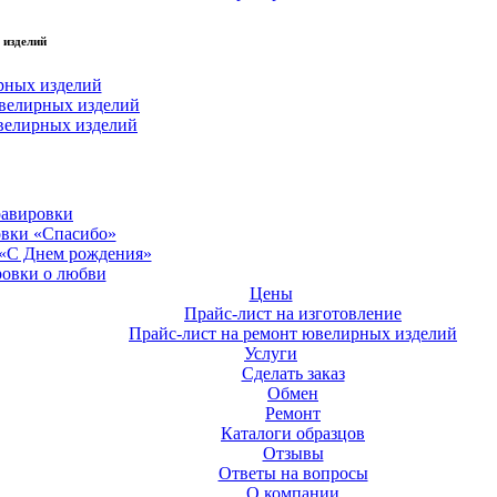
 изделий
рных изделий
велирных изделий
велирных изделий
равировки
овки «Спасибо»
 «С Днем рождения»
ровки о любви
Цены
Прайс-лист на изготовление
Прайс-лист на ремонт ювелирных изделий
Услуги
Сделать заказ
Обмен
Ремонт
Каталоги образцов
Отзывы
Ответы на вопросы
О компании