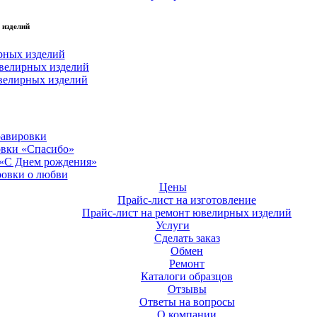
 изделий
рных изделий
велирных изделий
велирных изделий
равировки
овки «Спасибо»
 «С Днем рождения»
ровки о любви
Цены
Прайс-лист на изготовление
Прайс-лист на ремонт ювелирных изделий
Услуги
Сделать заказ
Обмен
Ремонт
Каталоги образцов
Отзывы
Ответы на вопросы
О компании