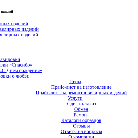
 изделий
рных изделий
велирных изделий
велирных изделий
равировки
овки «Спасибо»
 «С Днем рождения»
ровки о любви
Цены
Прайс-лист на изготовление
Прайс-лист на ремонт ювелирных изделий
Услуги
Сделать заказ
Обмен
Ремонт
Каталоги образцов
Отзывы
Ответы на вопросы
О компании