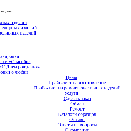
 изделий
рных изделий
велирных изделий
велирных изделий
равировки
овки «Спасибо»
 «С Днем рождения»
ровки о любви
Цены
Прайс-лист на изготовление
Прайс-лист на ремонт ювелирных изделий
Услуги
Сделать заказ
Обмен
Ремонт
Каталоги образцов
Отзывы
Ответы на вопросы
О компании