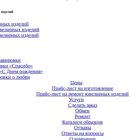
 изделий
рных изделий
велирных изделий
велирных изделий
равировки
овки «Спасибо»
 «С Днем рождения»
ровки о любви
Цены
Прайс-лист на изготовление
Прайс-лист на ремонт ювелирных изделий
Услуги
Сделать заказ
Обмен
Ремонт
Каталоги образцов
Отзывы
Ответы на вопросы
О компании