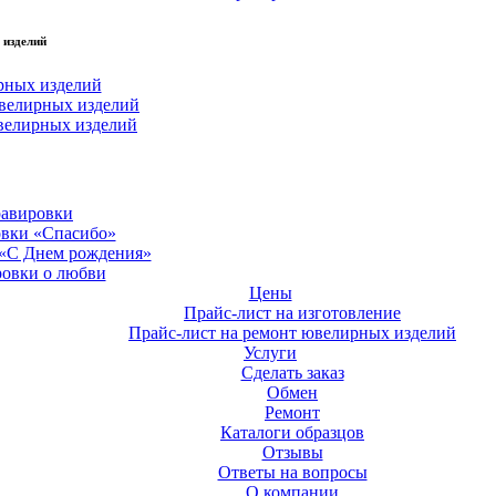
 изделий
рных изделий
велирных изделий
велирных изделий
равировки
овки «Спасибо»
 «С Днем рождения»
ровки о любви
Цены
Прайс-лист на изготовление
Прайс-лист на ремонт ювелирных изделий
Услуги
Сделать заказ
Обмен
Ремонт
Каталоги образцов
Отзывы
Ответы на вопросы
О компании