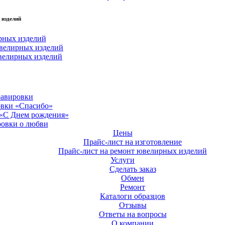
 изделий
рных изделий
велирных изделий
велирных изделий
равировки
овки «Спасибо»
 «С Днем рождения»
ровки о любви
Цены
Прайс-лист на изготовление
Прайс-лист на ремонт ювелирных изделий
Услуги
Сделать заказ
Обмен
Ремонт
Каталоги образцов
Отзывы
Ответы на вопросы
О компании