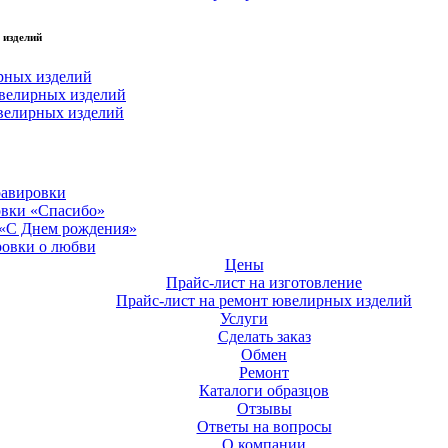
 изделий
рных изделий
велирных изделий
велирных изделий
равировки
овки «Спасибо»
 «С Днем рождения»
ровки о любви
Цены
Прайс-лист на изготовление
Прайс-лист на ремонт ювелирных изделий
Услуги
Сделать заказ
Обмен
Ремонт
Каталоги образцов
Отзывы
Ответы на вопросы
О компании