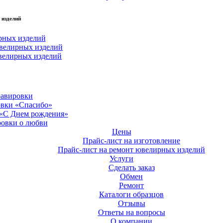
 изделий
рных изделий
велирных изделий
велирных изделий
равировки
овки «Спасибо»
 «С Днем рождения»
ровки о любви
Цены
Прайс-лист на изготовление
Прайс-лист на ремонт ювелирных изделий
Услуги
Сделать заказ
Обмен
Ремонт
Каталоги образцов
Отзывы
Ответы на вопросы
О компании