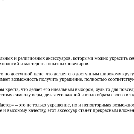
ельных и религиозных аксессуаров, которыми можно украсить себ
ехнологий и мастерства опытных ювелиров.
го по доступной цене, что делает его доступным широкому круг
имеет возможность получить украшение, полностью соответству
ы креста, что делает его идеальным выбором, будь то для повсе
тому символу веры, делая его важной частью образа своего вла
Мастер» – это не только украшение, но и неповторимая возможно
 и высокому качеству, этот аксессуар станет прекрасным вложени