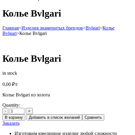
Колье Bvlgari
Главная
>
Изделия знаменитых брендов
>
Bvlgari
>
Колье
Bvlgari
>
Колье Bvlgari
Колье Bvlgari
in stock
0,00
₽
/г
Колье Bvlgari из золота
Quantity:
-
+
В корзину
Добавить в список желаний
Сравнить
Заказать
Изготовим ювелирное изделие любой сложности