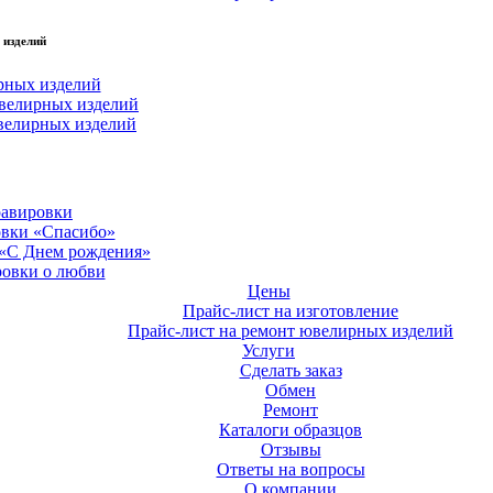
 изделий
рных изделий
велирных изделий
велирных изделий
равировки
овки «Спасибо»
 «С Днем рождения»
ровки о любви
Цены
Прайс-лист на изготовление
Прайс-лист на ремонт ювелирных изделий
Услуги
Сделать заказ
Обмен
Ремонт
Каталоги образцов
Отзывы
Ответы на вопросы
О компании