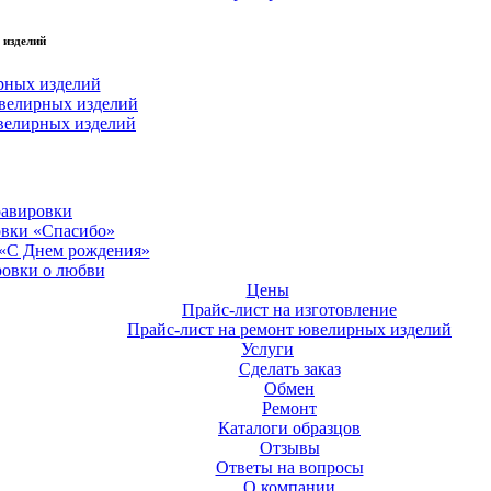
 изделий
рных изделий
велирных изделий
велирных изделий
равировки
овки «Спасибо»
 «С Днем рождения»
ровки о любви
Цены
Прайс-лист на изготовление
Прайс-лист на ремонт ювелирных изделий
Услуги
Сделать заказ
Обмен
Ремонт
Каталоги образцов
Отзывы
Ответы на вопросы
О компании