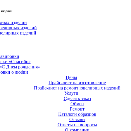
 изделий
рных изделий
велирных изделий
велирных изделий
равировки
овки «Спасибо»
 «С Днем рождения»
ровки о любви
Цены
Прайс-лист на изготовление
Прайс-лист на ремонт ювелирных изделий
Услуги
Сделать заказ
Обмен
Ремонт
Каталоги образцов
Отзывы
Ответы на вопросы
О компании