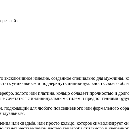
ерез сайт
это эксклюзивное изделие, созданное специально для мужчины, 
у стать уникальным и подчеркнуть индивидуальность своего обла
серебро, золото или платина, кольцо обладает прочностью и дол
учше сочетаться с индивидуальным стилем и предпочтениями буду
йн, подходящий для любого повседневного или формального обр
ивидуальным.
дения или свадьба, или просто кольцо, которое символизирует си
цо станет неотъемлемой частью гардероба стильного и уверенно