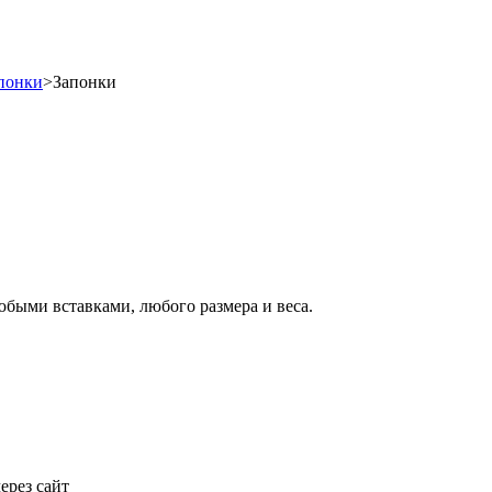
понки
>
Запонки
юбыми вставками, любого размера и веса.
ерез сайт