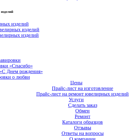
 изделий
рных изделий
велирных изделий
велирных изделий
равировки
овки «Спасибо»
 «С Днем рождения»
ровки о любви
Цены
Прайс-лист на изготовление
Прайс-лист на ремонт ювелирных изделий
Услуги
Сделать заказ
Обмен
Ремонт
Каталоги образцов
Отзывы
Ответы на вопросы
О компании